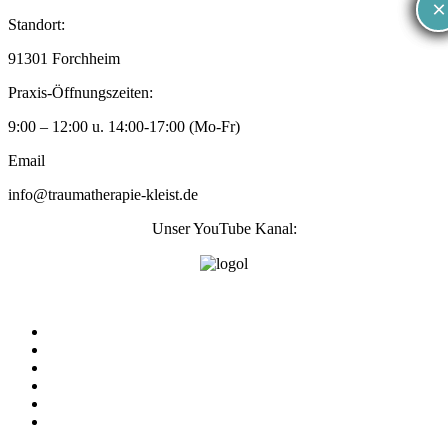
×
×
Zum
Standort:
Inhalt
91301 Forchheim
wechseln
Praxis-Öffnungszeiten:
9:00 – 12:00 u. 14:00-17:00 (Mo-Fr)
Email
info@traumatherapie-kleist.de
Unser YouTube Kanal:
Traumatherapie Kleist
Was ist Trauma
Behandlungsbereiche
Über mich
Erstgespräch
Kontakt
Mein YouTube Kanal