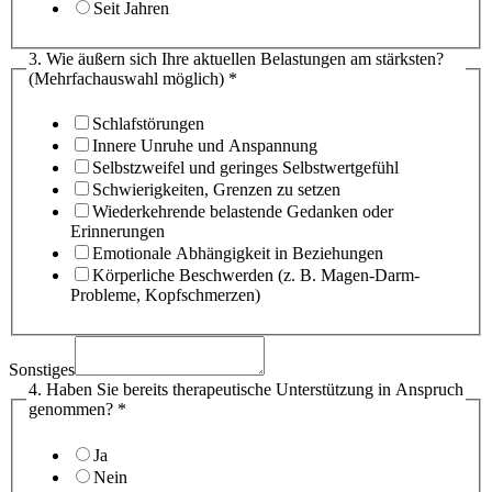
Seit Jahren
3. Wie äußern sich Ihre aktuellen Belastungen am stärksten?
(Mehrfachauswahl möglich)
*
Schlafstörungen
Innere Unruhe und Anspannung
Selbstzweifel und geringes Selbstwertgefühl
Schwierigkeiten, Grenzen zu setzen
Wiederkehrende belastende Gedanken oder
Erinnerungen
Emotionale Abhängigkeit in Beziehungen
Körperliche Beschwerden (z. B. Magen-Darm-
Probleme, Kopfschmerzen)
Ihr
äußern
Sonstiges
(Mehrfachauswahl
4. Haben Sie bereits therapeutische Unterstützung in Anspruch
genommen?
*
Ja
Nein