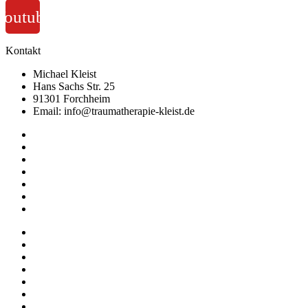
Youtube
Kontakt
Michael Kleist
Hans Sachs Str. 25
91301 Forchheim
Email: info@traumatherapie-kleist.de
Impressum
Datenschutz
AGB
Widerruf
Abrechnung
Datenschutzhinweise für Online-Meetings
Allgemeine Geschäftsbedingungen
Impressum
Datenschutz
AGB
Widerruf
Abrechnung
Datenschutzhinweise für Online-Meetings
Allgemeine Geschäftsbedingungen