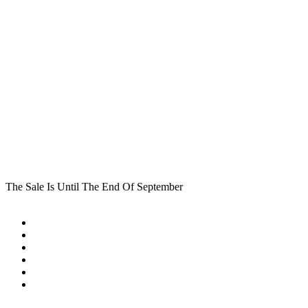
The Sale Is Until The End Of September
Traumatherapie Kleist
Was ist Trauma
Behandlungsbereiche
Über mich
Erstgespräch
Kontakt
Mein YouTube Kanal