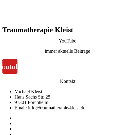
Traumatherapie Kleist
YouTube
immer aktuelle Beiträge
Youtube
Kontakt
Michael Kleist
Hans Sachs Str. 25
91301 Forchheim
Email: info@traumatherapie-kleist.de
Impressum
Datenschutz
AGB
Widerruf