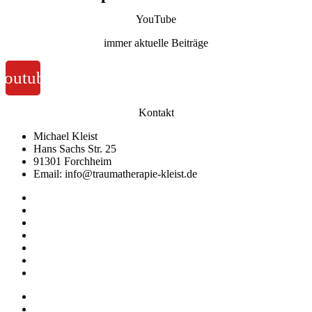
YouTube
immer aktuelle Beiträge
Youtube
Kontakt
Michael Kleist
Hans Sachs Str. 25
91301 Forchheim
Email: info@traumatherapie-kleist.de
Impressum
Datenschutz
AGB
Widerruf
Abrechnung
Datenschutzhinweise für Online-Meetings
Allgemeine Geschäftsbedingungen
Impressum
Datenschutz