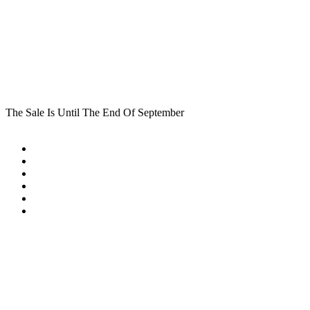
The Sale Is Until The End Of September
Traumatherapie Kleist
Was ist Trauma
Behandlungsbereiche
Über mich
Erstgespräch
Kontakt
Mein YouTube Kanal