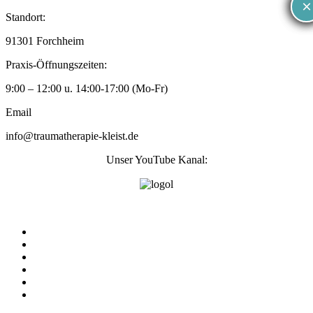
×
×
Zum
Standort:
Inhalt
91301 Forchheim
wechseln
Praxis-Öffnungszeiten:
9:00 – 12:00 u. 14:00-17:00 (Mo-Fr)
Email
info@traumatherapie-kleist.de
Unser YouTube Kanal:
Traumatherapie Kleist
Was ist Trauma
Behandlungsbereiche
Über mich
Erstgespräch
Kontakt
Mein YouTube Kanal