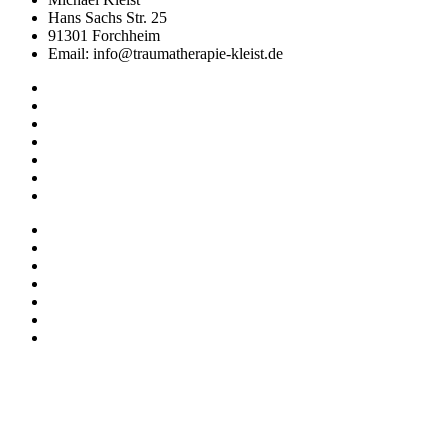
Hans Sachs Str. 25
91301 Forchheim
Email: info@traumatherapie-kleist.de
Impressum
Datenschutz
AGB
Widerruf
Abrechnung
Datenschutzhinweise für Online-Meetings
Allgemeine Geschäftsbedingungen
Impressum
Datenschutz
AGB
Widerruf
Abrechnung
Datenschutzhinweise für Online-Meetings
Allgemeine Geschäftsbedingungen