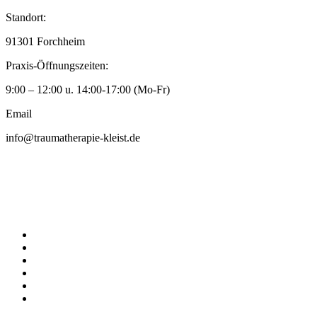
Zum
Standort:
Inhalt
91301 Forchheim
wechseln
Praxis-Öffnungszeiten:
9:00 – 12:00 u. 14:00-17:00 (Mo-Fr)
Email
info@traumatherapie-kleist.de
Traumatherapie Kleist
Was ist Trauma
Behandlungsbereiche
Über mich
Erstgespräch
Kontakt
Mein YouTube Kanal