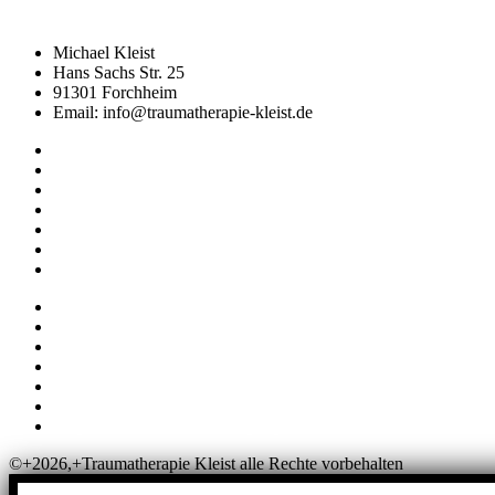
Michael Kleist
Hans Sachs Str. 25
91301 Forchheim
Email: info@traumatherapie-kleist.de
Impressum
Datenschutz
AGB
Widerruf
Abrechnung
Datenschutzhinweise für Online-Meetings
Allgemeine Geschäftsbedingungen
Impressum
Datenschutz
AGB
Widerruf
Abrechnung
Datenschutzhinweise für Online-Meetings
Allgemeine Geschäftsbedingungen
©+2026,+Traumatherapie Kleist alle Rechte vorbehalten