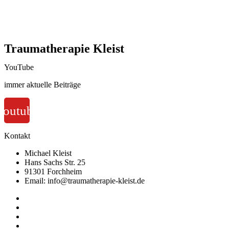
Traumatherapie Kleist
YouTube
immer aktuelle Beiträge
Youtube
Kontakt
Michael Kleist
Hans Sachs Str. 25
91301 Forchheim
Email: info@traumatherapie-kleist.de
Impressum
Datenschutz
AGB
Widerruf